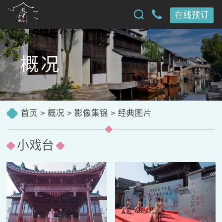
在线预订
概况
首页
>
概况
>
影像集锦
>
经典图片
小戏台