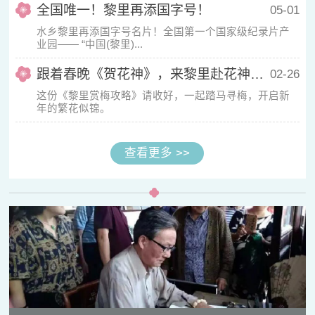
全国唯一！黎里再添国字号！
05-01
水乡黎里再添国字号名片！全国第一个国家级纪录片产
业园—— “中国(黎里)...
跟着春晚《贺花神》，来黎里赴花神之约！
02-26
这份《黎里赏梅攻略》请收好，一起踏马寻梅，开启新
年的繁花似锦。
查看更多 >>