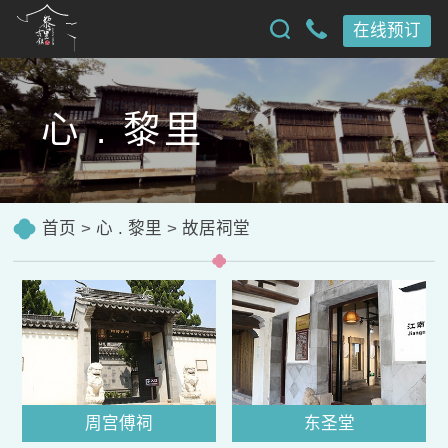
在线预订
心 . 黎里
首页
>
心 . 黎里
>
故居祠堂
周宫傅祠
东圣堂