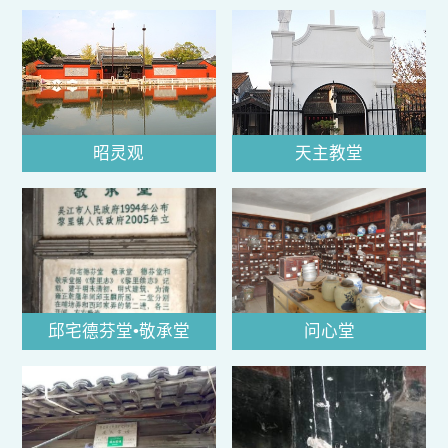
昭灵观
天主教堂
邱宅德芬堂•敬承堂
问心堂