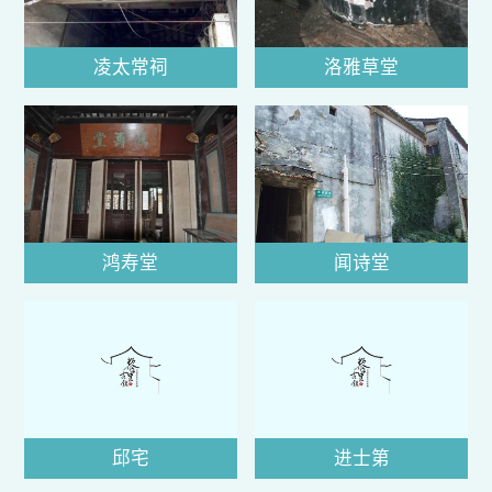
凌太常祠
洛雅草堂
鸿寿堂
闻诗堂
邱宅
进士第