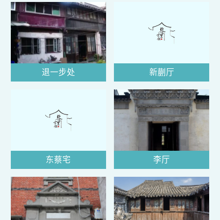
退一步处
新蒯厅
东蔡宅
李厅