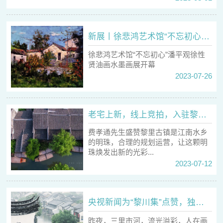
新展丨徐悲鸿艺术馆“不忘初心”潘平观徐性贤油画水墨画展开幕
徐悲鸿艺术馆“不忘初心”潘平观徐性
贤油画水墨画展开幕
2023-07-26
老宅上新，线上竞拍，入驻黎里的机会来啦！
费孝通先生盛赞黎里古镇是江南水乡
的明珠，合理的规划运营，让这颗明
珠焕发出新的光彩...
2023-07-12
央视新闻为“黎川集”点赞，独特江南古韵响彻端午佳节
昨夜，三里市河，流光溢彩，人在画