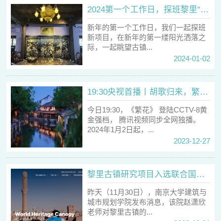
2024第一个工作日，探班黎里“更新”新项目
新年的第一个工作日，我们一起探班
新项目，在新年的第一缕阳光洒落之
际，一起眺望古镇...
2024-01-02
19:30央视首播丨胡歌归来，繁花绽放！黎里之子作品预定跨年追剧王炸
今日19:30，《繁花》 登陆CCTV-8黄
金强档， 腾讯视频同步全网独播。
2024年1月2日起，...
2023-12-27
黎里古镇研究项目入选联合国教科文组织-世界遗产天幕项目
昨天（11月30日），南京大学建筑与
城市规划学院发布消息，该院赵潇欣
老师对黎里古镇的...